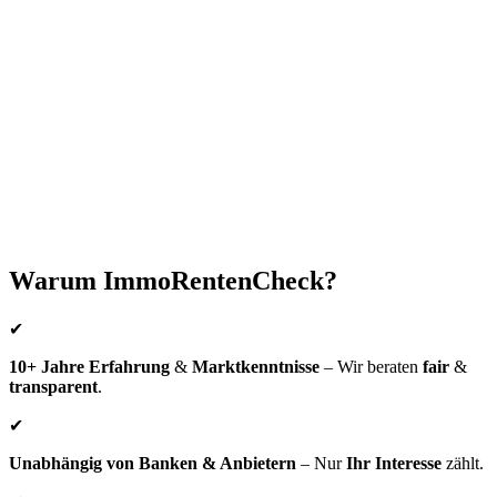
3. Schritt:
persönlichen Gespräch
Verrentungs-Checks
Jetzt anrufen: 089 54192496
Warum ImmoRentenCheck?
✔
10+ Jahre Erfahrung
&
Marktkenntnisse
– Wir beraten
fair
&
transparent
.
✔
Unabhängig von Banken & Anbietern
– Nur
Ihr Interesse
zählt.