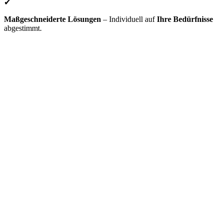
✔
Maßgeschneiderte Lösungen
– Individuell auf
Ihre Bedürfnisse
abgestimmt.
Offenheit
Klartext statt Verkaufsversprechen.
Klarheit