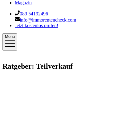
Magazin
089 54192496
info@immorentencheck.com
Jetzt kostenlos prüfen!
Menu
Ratgeber: Teilverkauf
Marcel
·
5. Mai 2024